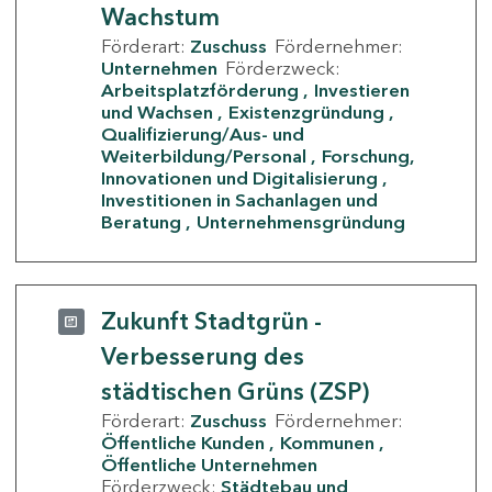
Wachstum
Förderart:
Zuschuss
Fördernehmer:
Unternehmen
Förderzweck:
Arbeitsplatzförderung
Investieren
und Wachsen
Existenzgründung
Qualifizierung/Aus- und
Weiterbildung/Personal
Forschung,
Innovationen und Digitalisierung
Investitionen in Sachanlagen und
Beratung
Unternehmensgründung
Zukunft Stadtgrün -
Verbesserung des
städtischen Grüns (ZSP)
Förderart:
Zuschuss
Fördernehmer:
Öffentliche Kunden
Kommunen
Öffentliche Unternehmen
Förderzweck:
Städtebau und