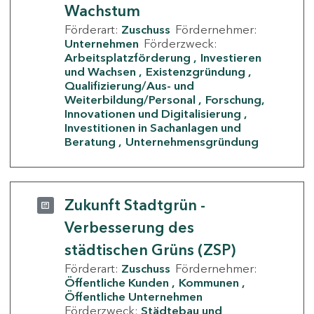
Wachstum
Förderart:
Zuschuss
Fördernehmer:
Unternehmen
Förderzweck:
Arbeitsplatzförderung
Investieren
und Wachsen
Existenzgründung
Qualifizierung/Aus- und
Weiterbildung/Personal
Forschung,
Innovationen und Digitalisierung
Investitionen in Sachanlagen und
Beratung
Unternehmensgründung
Zukunft Stadtgrün -
Verbesserung des
städtischen Grüns (ZSP)
Förderart:
Zuschuss
Fördernehmer:
Öffentliche Kunden
Kommunen
Öffentliche Unternehmen
Förderzweck:
Städtebau und