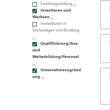
Existenzgründung
(2)
Investieren und
ndorte
Wachsen
(2)
Investitionen in
Sachanlagen und Beratung
(2)
Qualifizierung/Aus-
und
Weiterbildung/Personal
(2)
Unternehmensgründ
ung
(2)