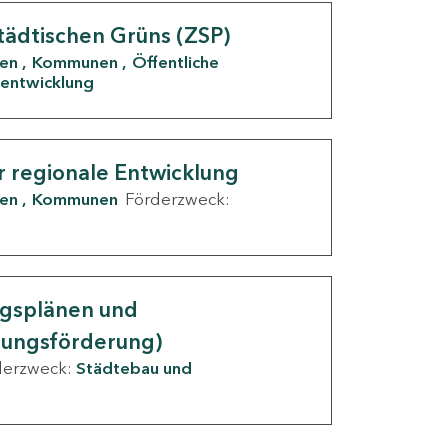
tädtischen Grüns (ZSP)
den
Kommunen
Öffentliche
entwicklung
r regionale Entwicklung
den
Kommunen
Förderzweck:
ngsplänen und
nungsförderung)
derzweck:
Städtebau und