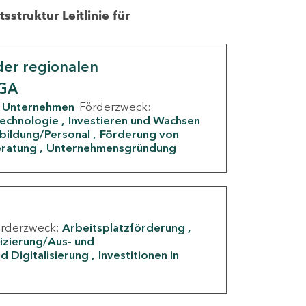
struktur Leitlinie für
er regionalen
IGA
Unternehmen
Förderzweck:
Technologie
Investieren und Wachsen
rbildung/Personal
Förderung von
eratung
Unternehmensgründung
örderzweck:
Arbeitsplatzförderung
fizierung/Aus- und
d Digitalisierung
Investitionen in
g