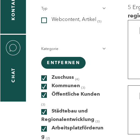
KONTAKT
5 Er
Typ
gen
regi
Webcontent, Artikel
n
(5)
Kategorie
ENTFERNEN
CHAT
icecenter
Zuschuss
(4)
Kommunen
(3)
Öffentliche Kunden
taktformular
(3)
Städtebau und
Regionalentwicklung
(3)
Arbeitsplatzförderun
erportal
g
(2)