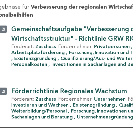
gebnisse für
Verbesserung der regionalen Wirtschafts
onalbeihilfen
Gemeinschaftsaufgabe "Verbesserung d
Wirtschaftsstruktur" - Richtlinie GRW R
Förderart:
Zuschuss
Fördernehmer:
Privatpersonen
Arbeitsplatzförderung
Forschung, Innovation und 
Existenzgründung
Qualifizierung/Aus- und Weite
Personalkosten
Investitionen in Sachanlagen und B
Förderrichtlinie Regionales Wachstum
Förderart:
Zuschuss
Fördernehmer:
Unternehmen
F
Investieren und Wachsen
Existenzgründung
Quali
Weiterbildung/Personal
Forschung, Innovationen un
Sachanlagen und Beratung
Unternehmensgründun