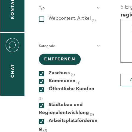
KONTAKT
5 Er
Typ
gen
regi
Webcontent, Artikel
n
(5)
Kategorie
ENTFERNEN
CHAT
icecenter
Zuschuss
(4)
Kommunen
(3)
Öffentliche Kunden
taktformular
(3)
Städtebau und
Regionalentwicklung
(3)
Arbeitsplatzförderun
erportal
g
(2)