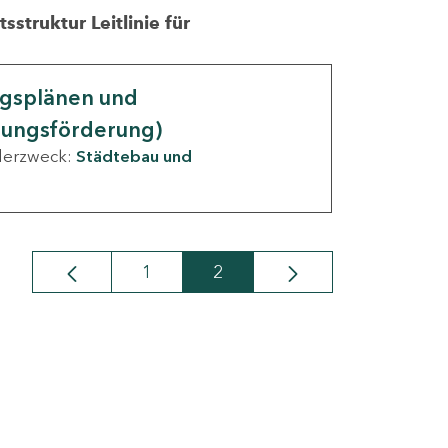
struktur Leitlinie für
ngsplänen und
nungsförderung)
derzweck:
Städtebau und
1
2
Seite
Seite