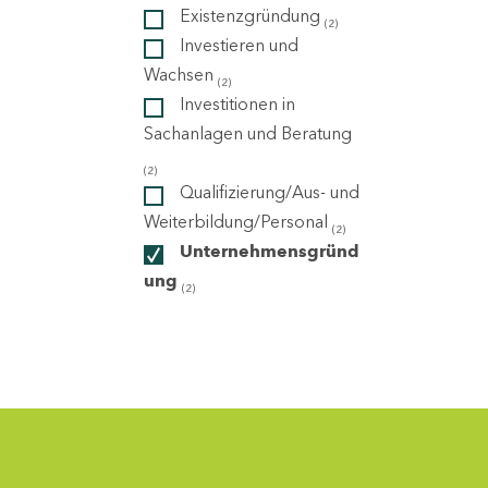
Existenzgründung
(2)
Investieren und
ndorte
Wachsen
(2)
Investitionen in
Sachanlagen und Beratung
(2)
Qualifizierung/Aus- und
Weiterbildung/Personal
(2)
Unternehmensgründ
ung
(2)