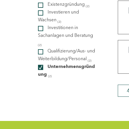
Existenzgründung
(2)
Investieren und
ndorte
Wachsen
(2)
Investitionen in
Sachanlagen und Beratung
(2)
Qualifizierung/Aus- und
Weiterbildung/Personal
(2)
Unternehmensgründ
ung
(2)