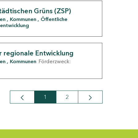
tädtischen Grüns (ZSP)
den
Kommunen
Öffentliche
entwicklung
r regionale Entwicklung
den
Kommunen
Förderzweck:
1
2
Seite
Seite