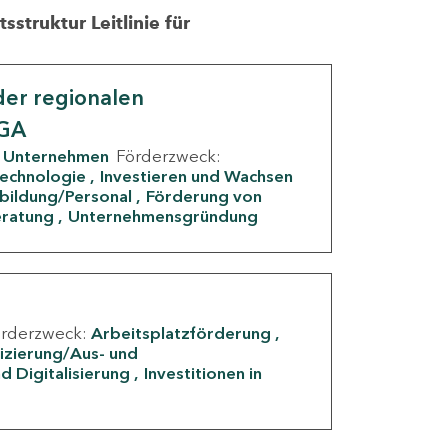
struktur Leitlinie für
er regionalen
IGA
Unternehmen
Förderzweck:
Technologie
Investieren und Wachsen
rbildung/Personal
Förderung von
eratung
Unternehmensgründung
örderzweck:
Arbeitsplatzförderung
fizierung/Aus- und
d Digitalisierung
Investitionen in
g