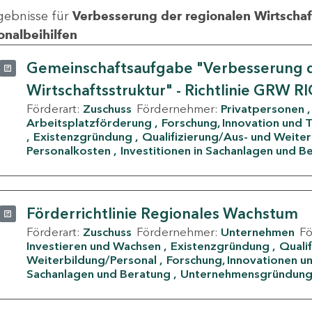
gebnisse für
Verbesserung der regionalen Wirtschafts
onalbeihilfen
Gemeinschaftsaufgabe "Verbesserung d
Wirtschaftsstruktur" - Richtlinie GRW R
Förderart:
Zuschuss
Fördernehmer:
Privatpersonen
Arbeitsplatzförderung
Forschung, Innovation und 
Existenzgründung
Qualifizierung/Aus- und Weite
Personalkosten
Investitionen in Sachanlagen und B
Förderrichtlinie Regionales Wachstum
Förderart:
Zuschuss
Fördernehmer:
Unternehmen
F
Investieren und Wachsen
Existenzgründung
Quali
Weiterbildung/Personal
Forschung, Innovationen un
Sachanlagen und Beratung
Unternehmensgründun