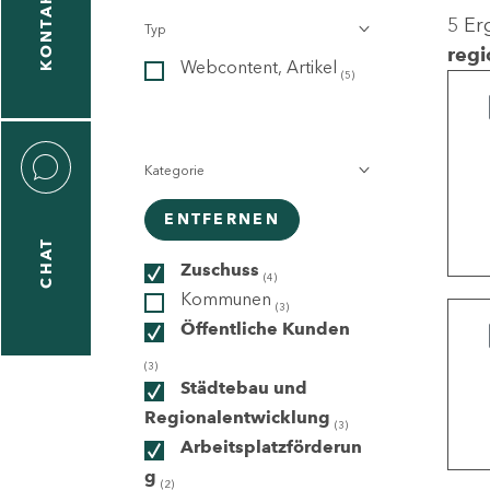
KONTAKT
5 Er
Typ
gen
regi
Webcontent, Artikel
n
(5)
Kategorie
ENTFERNEN
CHAT
icecenter
Zuschuss
(4)
Kommunen
(3)
Öffentliche Kunden
taktformular
(3)
Städtebau und
Regionalentwicklung
(3)
Arbeitsplatzförderun
erportal
g
(2)