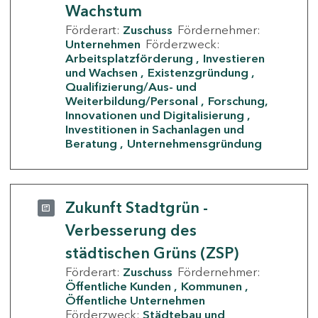
Wachstum
Förderart:
Zuschuss
Fördernehmer:
Unternehmen
Förderzweck:
Arbeitsplatzförderung
Investieren
und Wachsen
Existenzgründung
Qualifizierung/Aus- und
Weiterbildung/Personal
Forschung,
Innovationen und Digitalisierung
Investitionen in Sachanlagen und
Beratung
Unternehmensgründung
Zukunft Stadtgrün -
Verbesserung des
städtischen Grüns (ZSP)
Förderart:
Zuschuss
Fördernehmer:
Öffentliche Kunden
Kommunen
Öffentliche Unternehmen
Förderzweck:
Städtebau und