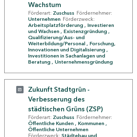
Wachstum
Förderart:
Zuschuss
Fördernehmer:
Unternehmen
Förderzweck:
Arbeitsplatzförderung
Investieren
und Wachsen
Existenzgründung
Qualifizierung/Aus- und
Weiterbildung/Personal
Forschung,
Innovationen und Digitalisierung
Investitionen in Sachanlagen und
Beratung
Unternehmensgründung
Zukunft Stadtgrün -
Verbesserung des
städtischen Grüns (ZSP)
Förderart:
Zuschuss
Fördernehmer:
Öffentliche Kunden
Kommunen
Öffentliche Unternehmen
Förderzweck:
Städtebau und