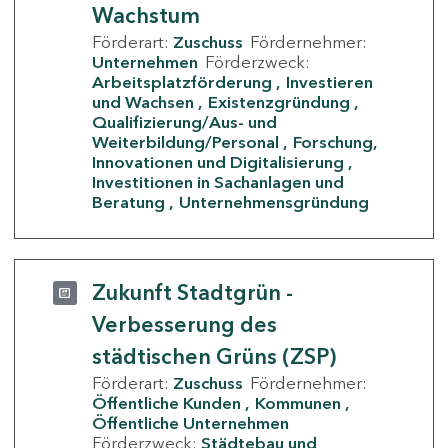
Wachstum
Förderart:
Zuschuss
Fördernehmer:
Unternehmen
Förderzweck:
Arbeitsplatzförderung
Investieren
und Wachsen
Existenzgründung
Qualifizierung/Aus- und
Weiterbildung/Personal
Forschung,
Innovationen und Digitalisierung
Investitionen in Sachanlagen und
Beratung
Unternehmensgründung
Zukunft Stadtgrün -
Verbesserung des
städtischen Grüns (ZSP)
Förderart:
Zuschuss
Fördernehmer:
Öffentliche Kunden
Kommunen
Öffentliche Unternehmen
Förderzweck:
Städtebau und