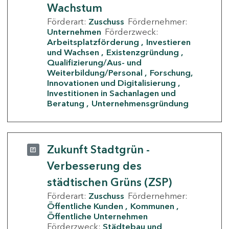
Wachstum
Förderart:
Zuschuss
Fördernehmer:
Unternehmen
Förderzweck:
Arbeitsplatzförderung
Investieren
und Wachsen
Existenzgründung
Qualifizierung/Aus- und
Weiterbildung/Personal
Forschung,
Innovationen und Digitalisierung
Investitionen in Sachanlagen und
Beratung
Unternehmensgründung
Zukunft Stadtgrün -
Verbesserung des
städtischen Grüns (ZSP)
Förderart:
Zuschuss
Fördernehmer:
Öffentliche Kunden
Kommunen
Öffentliche Unternehmen
Förderzweck:
Städtebau und