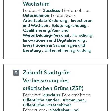
Wachstum
Förderart:
Zuschuss
Fördernehmer:
Unternehmen
Förderzweck:
Arbeitsplatzförderung
Investieren
und Wachsen
Existenzgründung
Qualifizierung/Aus- und
Weiterbildung/Personal
Forschung,
Innovationen und Digitalisierung
Investitionen in Sachanlagen und
Beratung
Unternehmensgründung
Zukunft Stadtgrün -
Verbesserung des
städtischen Grüns (ZSP)
Förderart:
Zuschuss
Fördernehmer:
Öffentliche Kunden
Kommunen
Öffentliche Unternehmen
Förderzweck:
Städtebau und