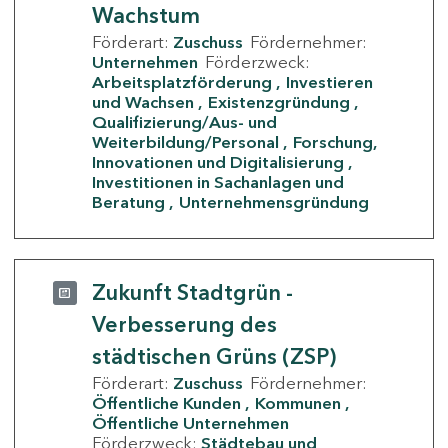
Wachstum
Förderart:
Zuschuss
Fördernehmer:
Unternehmen
Förderzweck:
Arbeitsplatzförderung
Investieren
und Wachsen
Existenzgründung
Qualifizierung/Aus- und
Weiterbildung/Personal
Forschung,
Innovationen und Digitalisierung
Investitionen in Sachanlagen und
Beratung
Unternehmensgründung
Zukunft Stadtgrün -
Verbesserung des
städtischen Grüns (ZSP)
Förderart:
Zuschuss
Fördernehmer:
Öffentliche Kunden
Kommunen
Öffentliche Unternehmen
Förderzweck:
Städtebau und