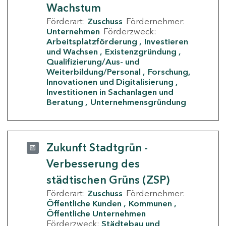
Wachstum
Förderart:
Zuschuss
Fördernehmer:
Unternehmen
Förderzweck:
Arbeitsplatzförderung
Investieren
und Wachsen
Existenzgründung
Qualifizierung/Aus- und
Weiterbildung/Personal
Forschung,
Innovationen und Digitalisierung
Investitionen in Sachanlagen und
Beratung
Unternehmensgründung
Zukunft Stadtgrün -
Verbesserung des
städtischen Grüns (ZSP)
Förderart:
Zuschuss
Fördernehmer:
Öffentliche Kunden
Kommunen
Öffentliche Unternehmen
Förderzweck:
Städtebau und