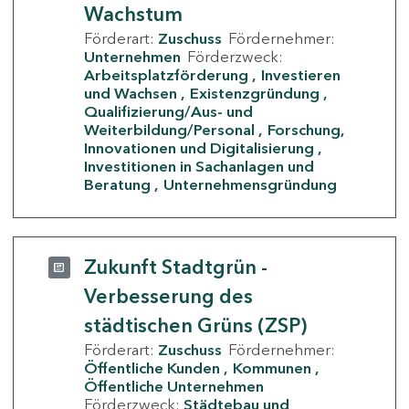
Wachstum
Förderart:
Zuschuss
Fördernehmer:
Unternehmen
Förderzweck:
Arbeitsplatzförderung
Investieren
und Wachsen
Existenzgründung
Qualifizierung/Aus- und
Weiterbildung/Personal
Forschung,
Innovationen und Digitalisierung
Investitionen in Sachanlagen und
Beratung
Unternehmensgründung
Zukunft Stadtgrün -
Verbesserung des
städtischen Grüns (ZSP)
Förderart:
Zuschuss
Fördernehmer:
Öffentliche Kunden
Kommunen
Öffentliche Unternehmen
Förderzweck:
Städtebau und