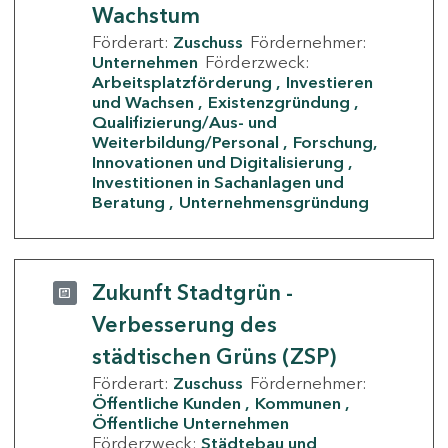
Wachstum
Förderart:
Zuschuss
Fördernehmer:
Unternehmen
Förderzweck:
Arbeitsplatzförderung
Investieren
und Wachsen
Existenzgründung
Qualifizierung/Aus- und
Weiterbildung/Personal
Forschung,
Innovationen und Digitalisierung
Investitionen in Sachanlagen und
Beratung
Unternehmensgründung
Zukunft Stadtgrün -
Verbesserung des
städtischen Grüns (ZSP)
Förderart:
Zuschuss
Fördernehmer:
Öffentliche Kunden
Kommunen
Öffentliche Unternehmen
Förderzweck:
Städtebau und