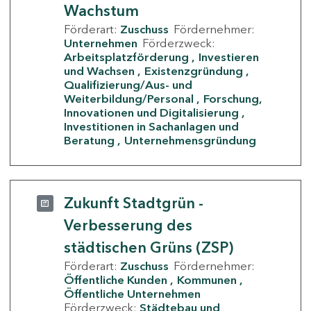
Wachstum
Förderart:
Zuschuss
Fördernehmer:
Unternehmen
Förderzweck:
Arbeitsplatzförderung
Investieren
und Wachsen
Existenzgründung
Qualifizierung/Aus- und
Weiterbildung/Personal
Forschung,
Innovationen und Digitalisierung
Investitionen in Sachanlagen und
Beratung
Unternehmensgründung
Zukunft Stadtgrün -
Verbesserung des
städtischen Grüns (ZSP)
Förderart:
Zuschuss
Fördernehmer:
Öffentliche Kunden
Kommunen
Öffentliche Unternehmen
Förderzweck:
Städtebau und