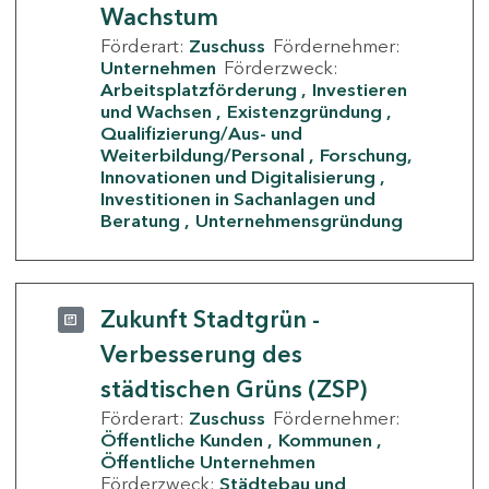
Wachstum
Förderart:
Zuschuss
Fördernehmer:
Unternehmen
Förderzweck:
Arbeitsplatzförderung
Investieren
und Wachsen
Existenzgründung
Qualifizierung/Aus- und
Weiterbildung/Personal
Forschung,
Innovationen und Digitalisierung
Investitionen in Sachanlagen und
Beratung
Unternehmensgründung
Zukunft Stadtgrün -
Verbesserung des
städtischen Grüns (ZSP)
Förderart:
Zuschuss
Fördernehmer:
Öffentliche Kunden
Kommunen
Öffentliche Unternehmen
Förderzweck:
Städtebau und