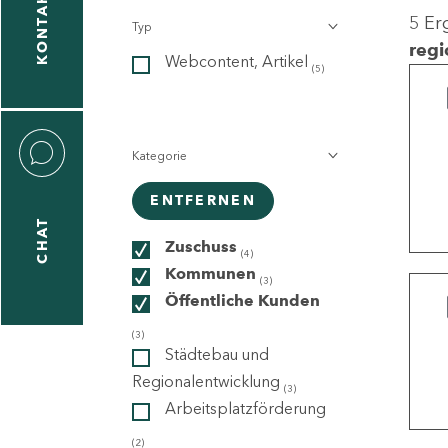
KONTAKT
5 Er
Typ
gen
regi
Webcontent, Artikel
n
(5)
Kategorie
ENTFERNEN
CHAT
icecenter
Zuschuss
(4)
Kommunen
(3)
Öffentliche Kunden
taktformular
(3)
Städtebau und
Regionalentwicklung
(3)
Arbeitsplatzförderung
erportal
(2)