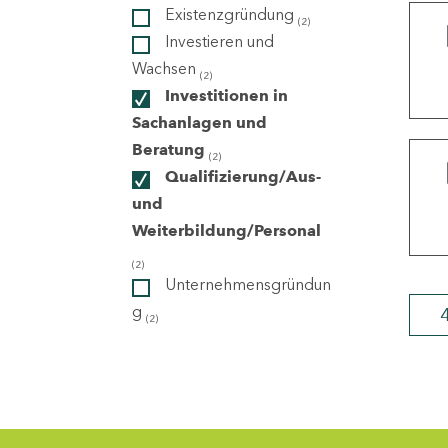
Existenzgründung
(2)
Investieren und
ndorte
Wachsen
(2)
Investitionen in
Sachanlagen und
Beratung
(2)
Qualifizierung/Aus-
und
Weiterbildung/Personal
(2)
Unternehmensgründun
g
(2)