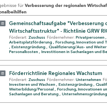
gebnisse für
Verbesserung der regionalen Wirtschafts
onalbeihilfen
Gemeinschaftsaufgabe "Verbesserung d
Wirtschaftsstruktur" - Richtlinie GRW R
Förderart:
Zuschuss
Fördernehmer:
Privatpersonen
Arbeitsplatzförderung
Forschung, Innovation und 
Existenzgründung
Qualifizierung/Aus- und Weite
Personalkosten
Investitionen in Sachanlagen und B
Förderrichtlinie Regionales Wachstum
Förderart:
Zuschuss
Fördernehmer:
Unternehmen
F
Investieren und Wachsen
Existenzgründung
Quali
Weiterbildung/Personal
Forschung, Innovationen un
Sachanlagen und Beratung
Unternehmensgründun