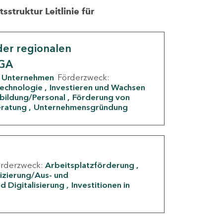
struktur Leitlinie für
er regionalen
IGA
Unternehmen
Förderzweck:
Technologie
Investieren und Wachsen
rbildung/Personal
Förderung von
eratung
Unternehmensgründung
örderzweck:
Arbeitsplatzförderung
fizierung/Aus- und
d Digitalisierung
Investitionen in
g