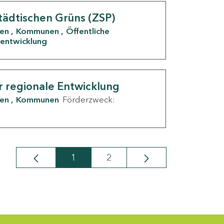
tädtischen Grüns (ZSP)
den
Kommunen
Öffentliche
entwicklung
r regionale Entwicklung
den
Kommunen
Förderzweck:
1
2
Seite
Seite