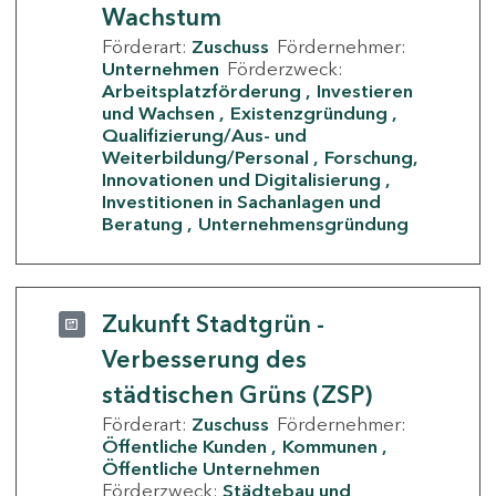
Wachstum
Förderart:
Zuschuss
Fördernehmer:
Unternehmen
Förderzweck:
Arbeitsplatzförderung
Investieren
und Wachsen
Existenzgründung
Qualifizierung/Aus- und
Weiterbildung/Personal
Forschung,
Innovationen und Digitalisierung
Investitionen in Sachanlagen und
Beratung
Unternehmensgründung
Zukunft Stadtgrün -
Verbesserung des
städtischen Grüns (ZSP)
Förderart:
Zuschuss
Fördernehmer:
Öffentliche Kunden
Kommunen
Öffentliche Unternehmen
Förderzweck:
Städtebau und