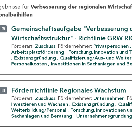
gebnisse für
Verbesserung der regionalen Wirtschafts
onalbeihilfen
Gemeinschaftsaufgabe "Verbesserung d
Wirtschaftsstruktur" - Richtlinie GRW R
Förderart:
Zuschuss
Fördernehmer:
Privatpersonen
Arbeitsplatzförderung
Forschung, Innovation und 
Existenzgründung
Qualifizierung/Aus- und Weite
Personalkosten
Investitionen in Sachanlagen und B
Förderrichtlinie Regionales Wachstum
Förderart:
Zuschuss
Fördernehmer:
Unternehmen
F
Investieren und Wachsen
Existenzgründung
Quali
Weiterbildung/Personal
Forschung, Innovationen un
Sachanlagen und Beratung
Unternehmensgründun