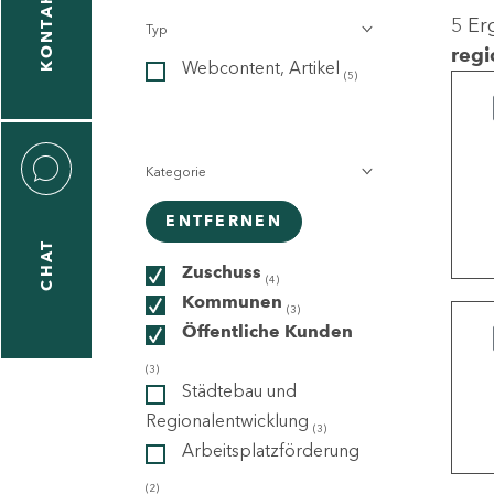
KONTAKT
5 Er
Typ
gen
regi
Webcontent, Artikel
n
(5)
Kategorie
ENTFERNEN
CHAT
icecenter
Zuschuss
(4)
Kommunen
(3)
Öffentliche Kunden
taktformular
(3)
Städtebau und
Regionalentwicklung
(3)
Arbeitsplatzförderung
erportal
(2)