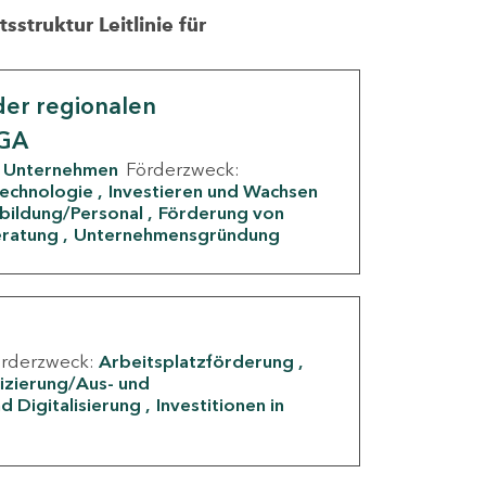
struktur Leitlinie für
er regionalen
IGA
Unternehmen
Förderzweck:
Technologie
Investieren und Wachsen
rbildung/Personal
Förderung von
eratung
Unternehmensgründung
örderzweck:
Arbeitsplatzförderung
fizierung/Aus- und
d Digitalisierung
Investitionen in
g