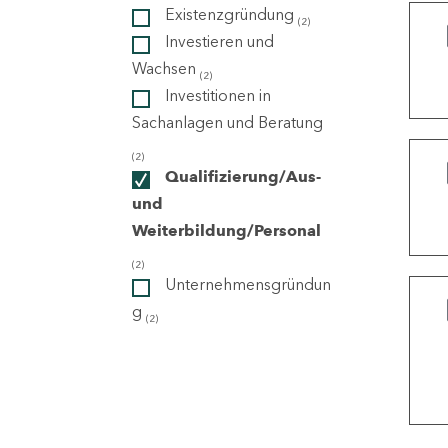
Existenzgründung
(2)
Investieren und
ndorte
Wachsen
(2)
Investitionen in
Sachanlagen und Beratung
(2)
Qualifizierung/Aus-
und
Weiterbildung/Personal
(2)
Unternehmensgründun
g
(2)