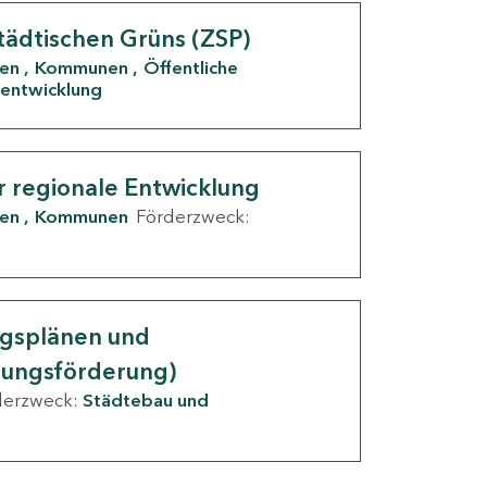
tädtischen Grüns (ZSP)
den
Kommunen
Öffentliche
entwicklung
r regionale Entwicklung
den
Kommunen
Förderzweck:
ngsplänen und
nungsförderung)
derzweck:
Städtebau und