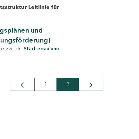
struktur Leitlinie für
ngsplänen und
nungsförderung)
derzweck:
Städtebau und
1
2
Seite
Seite