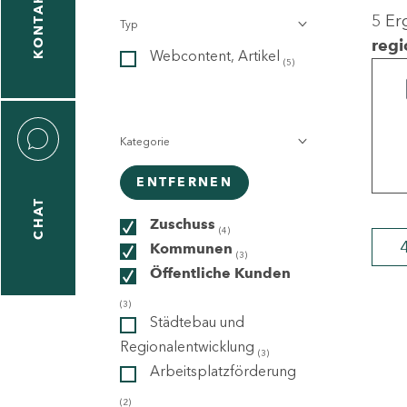
KONTAKT
5 Er
Typ
gen
regi
Webcontent, Artikel
n
(5)
Kategorie
ENTFERNEN
CHAT
icecenter
Zuschuss
(4)
Kommunen
(3)
Öffentliche Kunden
taktformular
(3)
Städtebau und
Regionalentwicklung
(3)
Arbeitsplatzförderung
erportal
(2)