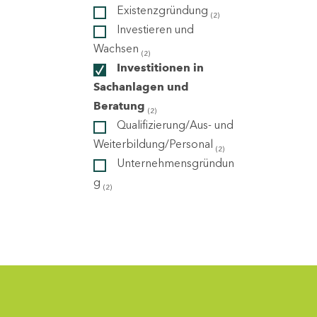
Existenzgründung
(2)
Investieren und
ndorte
Wachsen
(2)
Investitionen in
Sachanlagen und
Beratung
(2)
Qualifizierung/Aus- und
Weiterbildung/Personal
(2)
Unternehmensgründun
g
(2)