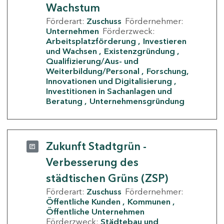
Wachstum
Förderart:
Zuschuss
Fördernehmer:
Unternehmen
Förderzweck:
Arbeitsplatzförderung
Investieren
und Wachsen
Existenzgründung
Qualifizierung/Aus- und
Weiterbildung/Personal
Forschung,
Innovationen und Digitalisierung
Investitionen in Sachanlagen und
Beratung
Unternehmensgründung
Zukunft Stadtgrün -
Verbesserung des
städtischen Grüns (ZSP)
Förderart:
Zuschuss
Fördernehmer:
Öffentliche Kunden
Kommunen
Öffentliche Unternehmen
Förderzweck:
Städtebau und