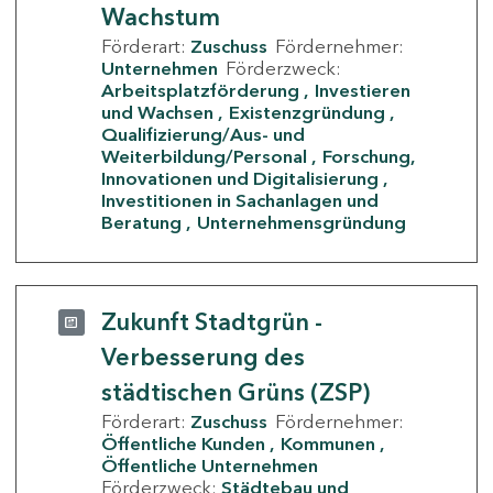
Wachstum
Förderart:
Zuschuss
Fördernehmer:
Unternehmen
Förderzweck:
Arbeitsplatzförderung
Investieren
und Wachsen
Existenzgründung
Qualifizierung/Aus- und
Weiterbildung/Personal
Forschung,
Innovationen und Digitalisierung
Investitionen in Sachanlagen und
Beratung
Unternehmensgründung
Zukunft Stadtgrün -
Verbesserung des
städtischen Grüns (ZSP)
Förderart:
Zuschuss
Fördernehmer:
Öffentliche Kunden
Kommunen
Öffentliche Unternehmen
Förderzweck:
Städtebau und