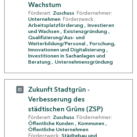
Wachstum
Förderart:
Zuschuss
Fördernehmer:
Unternehmen
Förderzweck:
Arbeitsplatzförderung
Investieren
und Wachsen
Existenzgründung
Qualifizierung/Aus- und
Weiterbildung/Personal
Forschung,
Innovationen und Digitalisierung
Investitionen in Sachanlagen und
Beratung
Unternehmensgründung
Zukunft Stadtgrün -
Verbesserung des
städtischen Grüns (ZSP)
Förderart:
Zuschuss
Fördernehmer:
Öffentliche Kunden
Kommunen
Öffentliche Unternehmen
Förderzweck:
Städtebau und