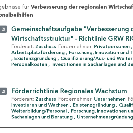
gebnisse für
Verbesserung der regionalen Wirtschafts
onalbeihilfen
Gemeinschaftsaufgabe "Verbesserung d
Wirtschaftsstruktur" - Richtlinie GRW R
Förderart:
Zuschuss
Fördernehmer:
Privatpersonen
Arbeitsplatzförderung
Forschung, Innovation und 
Existenzgründung
Qualifizierung/Aus- und Weite
Personalkosten
Investitionen in Sachanlagen und B
Förderrichtlinie Regionales Wachstum
Förderart:
Zuschuss
Fördernehmer:
Unternehmen
F
Investieren und Wachsen
Existenzgründung
Quali
Weiterbildung/Personal
Forschung, Innovationen un
Sachanlagen und Beratung
Unternehmensgründun