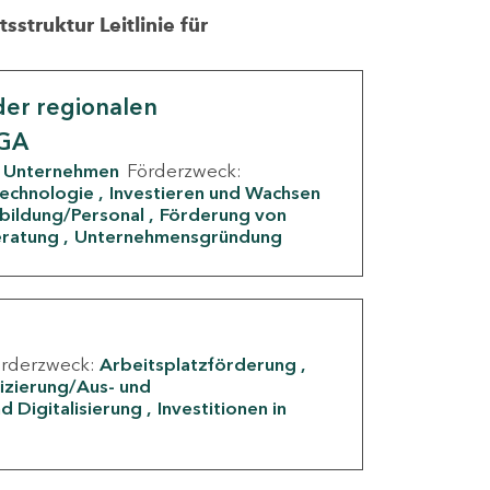
struktur Leitlinie für
er regionalen
IGA
Unternehmen
Förderzweck:
Technologie
Investieren und Wachsen
rbildung/Personal
Förderung von
eratung
Unternehmensgründung
örderzweck:
Arbeitsplatzförderung
fizierung/Aus- und
d Digitalisierung
Investitionen in
g