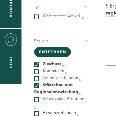
KONTAKT
5 Er
Typ
gen
regi
Webcontent, Artikel
n
(5)
Kategorie
ENTFERNEN
CHAT
icecenter
Zuschuss
(4)
Kommunen
(3)
Öffentliche Kunden
(3)
taktformular
Städtebau und
Regionalentwicklung
(3)
Arbeitsplatzförderung
erportal
(2)
Existenzgründung
(2)