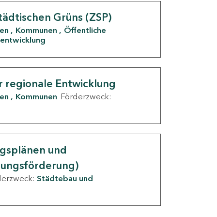
tädtischen Grüns (ZSP)
den
Kommunen
Öffentliche
entwicklung
r regionale Entwicklung
den
Kommunen
Förderzweck:
ngsplänen und
nungsförderung)
derzweck:
Städtebau und