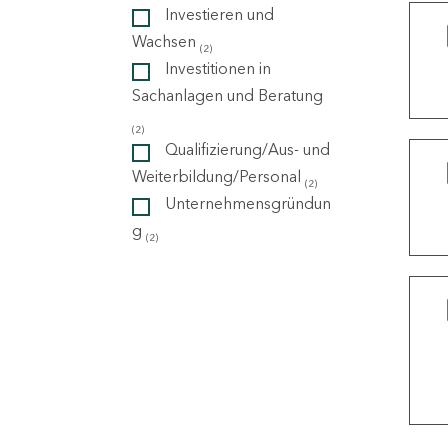
Investieren und
Wachsen
(2)
ndorte
Investitionen in
Sachanlagen und Beratung
(2)
Qualifizierung/Aus- und
Weiterbildung/Personal
(2)
Unternehmensgründun
g
(2)