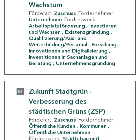
Wachstum
Förderart:
Zuschuss
Fördernehmer:
Unternehmen
Förderzweck:
Arbeitsplatzförderung
Investieren
und Wachsen
Existenzgründung
Qualifizierung/Aus- und
Weiterbildung/Personal
Forschung,
Innovationen und Digitalisierung
Investitionen in Sachanlagen und
Beratung
Unternehmensgründung
Zukunft Stadtgrün -
Verbesserung des
städtischen Grüns (ZSP)
Förderart:
Zuschuss
Fördernehmer:
Öffentliche Kunden
Kommunen
Öffentliche Unternehmen
Förderzweck:
Städtebau und