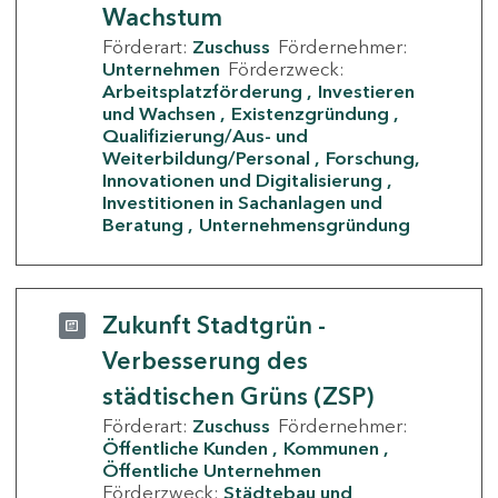
Wachstum
Förderart:
Zuschuss
Fördernehmer:
Unternehmen
Förderzweck:
Arbeitsplatzförderung
Investieren
und Wachsen
Existenzgründung
Qualifizierung/Aus- und
Weiterbildung/Personal
Forschung,
Innovationen und Digitalisierung
Investitionen in Sachanlagen und
Beratung
Unternehmensgründung
Zukunft Stadtgrün -
Verbesserung des
städtischen Grüns (ZSP)
Förderart:
Zuschuss
Fördernehmer:
Öffentliche Kunden
Kommunen
Öffentliche Unternehmen
Förderzweck:
Städtebau und