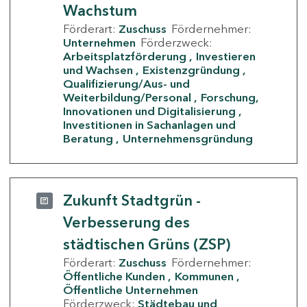
Wachstum
Förderart:
Zuschuss
Fördernehmer:
Unternehmen
Förderzweck:
Arbeitsplatzförderung
Investieren
und Wachsen
Existenzgründung
Qualifizierung/Aus- und
Weiterbildung/Personal
Forschung,
Innovationen und Digitalisierung
Investitionen in Sachanlagen und
Beratung
Unternehmensgründung
Zukunft Stadtgrün -
Verbesserung des
städtischen Grüns (ZSP)
Förderart:
Zuschuss
Fördernehmer:
Öffentliche Kunden
Kommunen
Öffentliche Unternehmen
Förderzweck:
Städtebau und