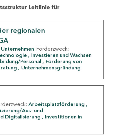
struktur Leitlinie für
er regionalen
IGA
Unternehmen
Förderzweck:
Technologie
Investieren und Wachsen
rbildung/Personal
Förderung von
eratung
Unternehmensgründung
örderzweck:
Arbeitsplatzförderung
fizierung/Aus- und
d Digitalisierung
Investitionen in
g