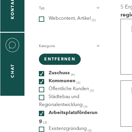
KONTAKT
5 Er
Typ
gen
regi
Webcontent, Artikel
n
(5)
Kategorie
ENTFERNEN
CHAT
icecenter
Zuschuss
(4)
Kommunen
(3)
Öffentliche Kunden
(3)
taktformular
Städtebau und
Regionalentwicklung
(3)
Arbeitsplatzförderun
g
erportal
(2)
Existenzgründung
(2)