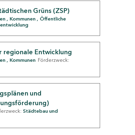
tädtischen Grüns (ZSP)
den
Kommunen
Öffentliche
entwicklung
r regionale Entwicklung
den
Kommunen
Förderzweck:
ngsplänen und
nungsförderung)
derzweck:
Städtebau und