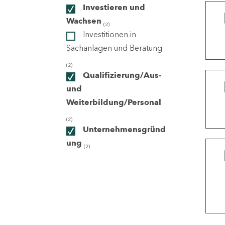
Investieren und
Wachsen
(2)
ndorte
Investitionen in
Sachanlagen und Beratung
(2)
Qualifizierung/Aus-
und
Weiterbildung/Personal
(2)
Unternehmensgründ
ung
(2)