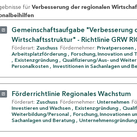
gebnisse für
Verbesserung der regionalen Wirtschafts
onalbeihilfen
Gemeinschaftsaufgabe "Verbesserung d
Wirtschaftsstruktur" - Richtlinie GRW R
Förderart:
Zuschuss
Fördernehmer:
Privatpersonen
Arbeitsplatzförderung
Forschung, Innovation und 
Existenzgründung
Qualifizierung/Aus- und Weite
Personalkosten
Investitionen in Sachanlagen und B
Förderrichtlinie Regionales Wachstum
Förderart:
Zuschuss
Fördernehmer:
Unternehmen
F
Investieren und Wachsen
Existenzgründung
Quali
Weiterbildung/Personal
Forschung, Innovationen un
Sachanlagen und Beratung
Unternehmensgründun