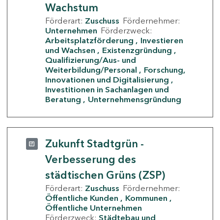
Wachstum
Förderart:
Zuschuss
Fördernehmer:
Unternehmen
Förderzweck:
Arbeitsplatzförderung
Investieren
und Wachsen
Existenzgründung
Qualifizierung/Aus- und
Weiterbildung/Personal
Forschung,
Innovationen und Digitalisierung
Investitionen in Sachanlagen und
Beratung
Unternehmensgründung
Zukunft Stadtgrün -
Verbesserung des
städtischen Grüns (ZSP)
Förderart:
Zuschuss
Fördernehmer:
Öffentliche Kunden
Kommunen
Öffentliche Unternehmen
Förderzweck:
Städtebau und