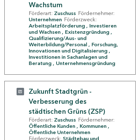
Wachstum
Förderart:
Zuschuss
Fördernehmer:
Unternehmen
Förderzweck:
Arbeitsplatzförderung
Investieren
und Wachsen
Existenzgründung
Qualifizierung/Aus- und
Weiterbildung/Personal
Forschung,
Innovationen und Digitalisierung
Investitionen in Sachanlagen und
Beratung
Unternehmensgründung
Zukunft Stadtgrün -
Verbesserung des
städtischen Grüns (ZSP)
Förderart:
Zuschuss
Fördernehmer:
Öffentliche Kunden
Kommunen
Öffentliche Unternehmen
Förderzweck:
Städtebau und