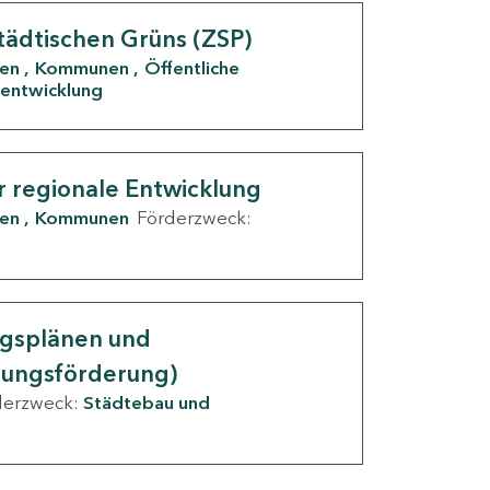
tädtischen Grüns (ZSP)
den
Kommunen
Öffentliche
entwicklung
r regionale Entwicklung
den
Kommunen
Förderzweck:
ngsplänen und
nungsförderung)
derzweck:
Städtebau und