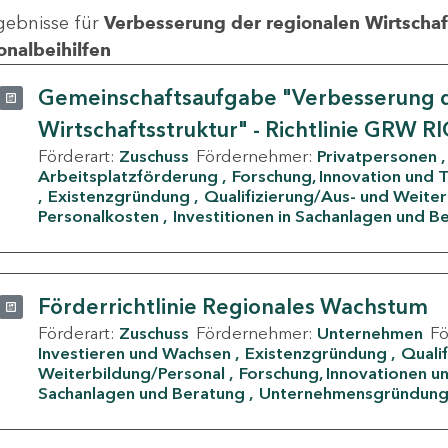
gebnisse für
Verbesserung der regionalen Wirtschafts
onalbeihilfen
Gemeinschaftsaufgabe "Verbesserung d
Wirtschaftsstruktur" - Richtlinie GRW R
Förderart:
Zuschuss
Fördernehmer:
Privatpersonen
Arbeitsplatzförderung
Forschung, Innovation und 
Existenzgründung
Qualifizierung/Aus- und Weite
Personalkosten
Investitionen in Sachanlagen und B
Förderrichtlinie Regionales Wachstum
Förderart:
Zuschuss
Fördernehmer:
Unternehmen
F
Investieren und Wachsen
Existenzgründung
Quali
Weiterbildung/Personal
Forschung, Innovationen un
Sachanlagen und Beratung
Unternehmensgründun