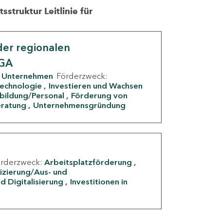
struktur Leitlinie für
er regionalen
IGA
Unternehmen
Förderzweck:
Technologie
Investieren und Wachsen
rbildung/Personal
Förderung von
eratung
Unternehmensgründung
örderzweck:
Arbeitsplatzförderung
fizierung/Aus- und
d Digitalisierung
Investitionen in
g