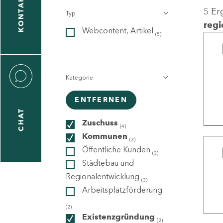
KONTAKT
5 Er
Typ
gen
regi
Webcontent, Artikel
n
(5)
Kategorie
ENTFERNEN
CHAT
icecenter
Zuschuss
(4)
Kommunen
(3)
Öffentliche Kunden
(3)
taktformular
Städtebau und
Regionalentwicklung
(3)
Arbeitsplatzförderung
erportal
(2)
Existenzgründung
(2)