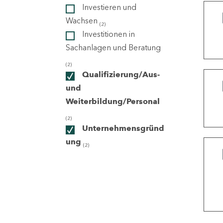
Investieren und
Wachsen
(2)
ndorte
Investitionen in
Sachanlagen und Beratung
(2)
Qualifizierung/Aus-
und
Weiterbildung/Personal
(2)
Unternehmensgründ
ung
(2)