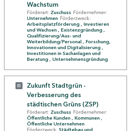
Wachstum
Förderart:
Zuschuss
Fördernehmer:
Unternehmen
Förderzweck:
Arbeitsplatzförderung
Investieren
und Wachsen
Existenzgründung
Qualifizierung/Aus- und
Weiterbildung/Personal
Forschung,
Innovationen und Digitalisierung
Investitionen in Sachanlagen und
Beratung
Unternehmensgründung
Zukunft Stadtgrün -
Verbesserung des
städtischen Grüns (ZSP)
Förderart:
Zuschuss
Fördernehmer:
Öffentliche Kunden
Kommunen
Öffentliche Unternehmen
Förderzweck:
Städtebau und