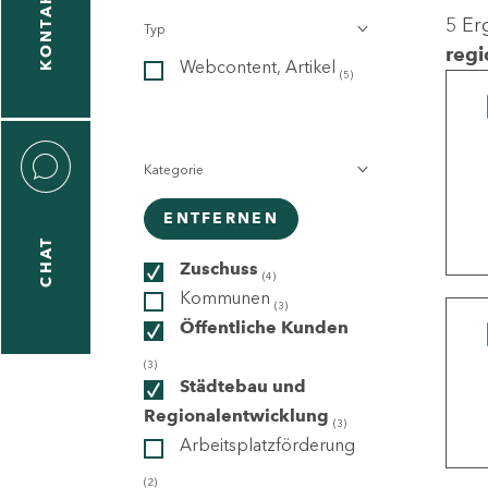
KONTAKT
5 Er
Typ
gen
regi
Webcontent, Artikel
n
(5)
Kategorie
ENTFERNEN
CHAT
icecenter
Zuschuss
(4)
Kommunen
(3)
Öffentliche Kunden
taktformular
(3)
Städtebau und
Regionalentwicklung
(3)
Arbeitsplatzförderung
erportal
(2)