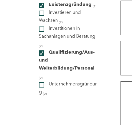
Existenzgründung
(2)
Investieren und
ndorte
Wachsen
(2)
Investitionen in
Sachanlagen und Beratung
(2)
Qualifizierung/Aus-
und
Weiterbildung/Personal
(2)
Unternehmensgründun
g
(2)