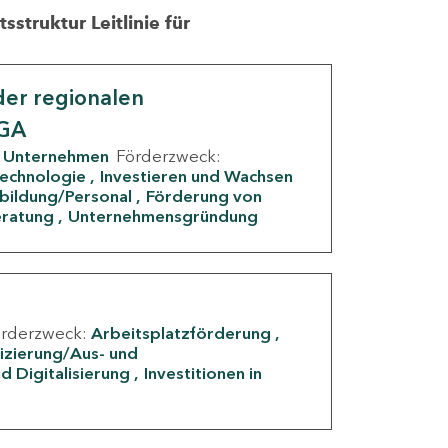
struktur Leitlinie für
er regionalen
IGA
Unternehmen
Förderzweck:
Technologie
Investieren und Wachsen
rbildung/Personal
Förderung von
eratung
Unternehmensgründung
örderzweck:
Arbeitsplatzförderung
fizierung/Aus- und
d Digitalisierung
Investitionen in
g