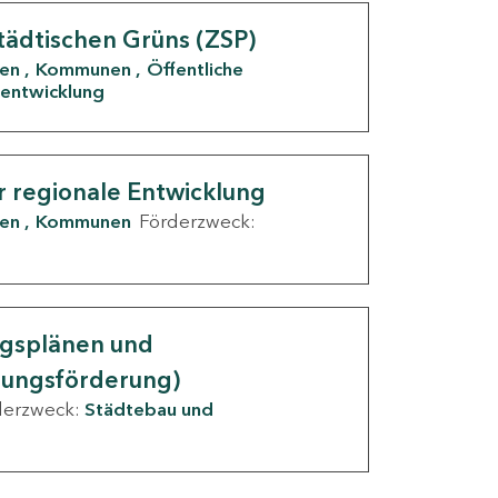
tädtischen Grüns (ZSP)
den
Kommunen
Öffentliche
entwicklung
r regionale Entwicklung
den
Kommunen
Förderzweck:
ngsplänen und
nungsförderung)
derzweck:
Städtebau und