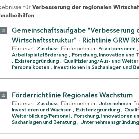
gebnisse für
Verbesserung der regionalen Wirtschafts
onalbeihilfen
Gemeinschaftsaufgabe "Verbesserung d
Wirtschaftsstruktur" - Richtlinie GRW R
Förderart:
Zuschuss
Fördernehmer:
Privatpersonen
Arbeitsplatzförderung
Forschung, Innovation und 
Existenzgründung
Qualifizierung/Aus- und Weite
Personalkosten
Investitionen in Sachanlagen und B
Förderrichtlinie Regionales Wachstum
Förderart:
Zuschuss
Fördernehmer:
Unternehmen
F
Investieren und Wachsen
Existenzgründung
Quali
Weiterbildung/Personal
Forschung, Innovationen un
Sachanlagen und Beratung
Unternehmensgründun