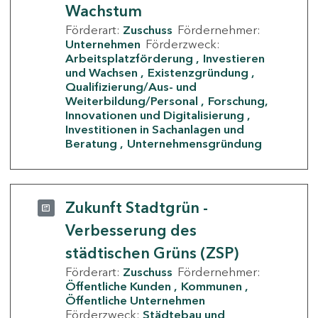
Wachstum
Förderart:
Zuschuss
Fördernehmer:
Unternehmen
Förderzweck:
Arbeitsplatzförderung
Investieren
und Wachsen
Existenzgründung
Qualifizierung/Aus- und
Weiterbildung/Personal
Forschung,
Innovationen und Digitalisierung
Investitionen in Sachanlagen und
Beratung
Unternehmensgründung
Zukunft Stadtgrün -
Verbesserung des
städtischen Grüns (ZSP)
Förderart:
Zuschuss
Fördernehmer:
Öffentliche Kunden
Kommunen
Öffentliche Unternehmen
Förderzweck:
Städtebau und