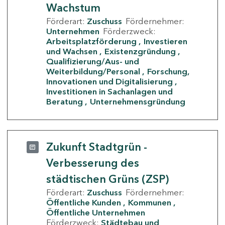
Wachstum
Förderart:
Zuschuss
Fördernehmer:
Unternehmen
Förderzweck:
Arbeitsplatzförderung
Investieren
und Wachsen
Existenzgründung
Qualifizierung/Aus- und
Weiterbildung/Personal
Forschung,
Innovationen und Digitalisierung
Investitionen in Sachanlagen und
Beratung
Unternehmensgründung
Zukunft Stadtgrün -
Verbesserung des
städtischen Grüns (ZSP)
Förderart:
Zuschuss
Fördernehmer:
Öffentliche Kunden
Kommunen
Öffentliche Unternehmen
Förderzweck:
Städtebau und