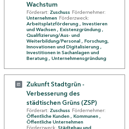
Wachstum
Förderart:
Zuschuss
Fördernehmer:
Unternehmen
Förderzweck:
Arbeitsplatzförderung
Investieren
und Wachsen
Existenzgründung
Qualifizierung/Aus- und
Weiterbildung/Personal
Forschung,
Innovationen und Digitalisierung
Investitionen in Sachanlagen und
Beratung
Unternehmensgründung
Zukunft Stadtgrün -
Verbesserung des
städtischen Grüns (ZSP)
Förderart:
Zuschuss
Fördernehmer:
Öffentliche Kunden
Kommunen
Öffentliche Unternehmen
Förderzweck:
Städtebau und