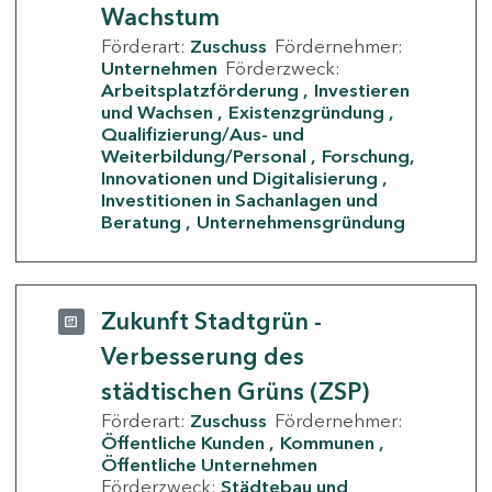
Wachstum
Förderart:
Zuschuss
Fördernehmer:
Unternehmen
Förderzweck:
Arbeitsplatzförderung
Investieren
und Wachsen
Existenzgründung
Qualifizierung/Aus- und
Weiterbildung/Personal
Forschung,
Innovationen und Digitalisierung
Investitionen in Sachanlagen und
Beratung
Unternehmensgründung
Zukunft Stadtgrün -
Verbesserung des
städtischen Grüns (ZSP)
Förderart:
Zuschuss
Fördernehmer:
Öffentliche Kunden
Kommunen
Öffentliche Unternehmen
Förderzweck:
Städtebau und