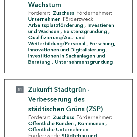
Wachstum
Förderart:
Zuschuss
Fördernehmer:
Unternehmen
Förderzweck:
Arbeitsplatzförderung
Investieren
und Wachsen
Existenzgründung
Qualifizierung/Aus- und
Weiterbildung/Personal
Forschung,
Innovationen und Digitalisierung
Investitionen in Sachanlagen und
Beratung
Unternehmensgründung
Zukunft Stadtgrün -
Verbesserung des
städtischen Grüns (ZSP)
Förderart:
Zuschuss
Fördernehmer:
Öffentliche Kunden
Kommunen
Öffentliche Unternehmen
Förderzweck:
Städtebau und