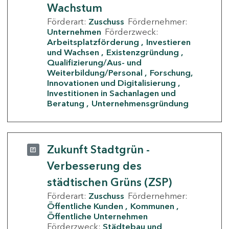
Wachstum
Förderart:
Zuschuss
Fördernehmer:
Unternehmen
Förderzweck:
Arbeitsplatzförderung
Investieren
und Wachsen
Existenzgründung
Qualifizierung/Aus- und
Weiterbildung/Personal
Forschung,
Innovationen und Digitalisierung
Investitionen in Sachanlagen und
Beratung
Unternehmensgründung
Zukunft Stadtgrün -
Verbesserung des
städtischen Grüns (ZSP)
Förderart:
Zuschuss
Fördernehmer:
Öffentliche Kunden
Kommunen
Öffentliche Unternehmen
Förderzweck:
Städtebau und