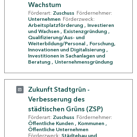
Wachstum
Förderart:
Zuschuss
Fördernehmer:
Unternehmen
Förderzweck:
Arbeitsplatzförderung
Investieren
und Wachsen
Existenzgründung
Qualifizierung/Aus- und
Weiterbildung/Personal
Forschung,
Innovationen und Digitalisierung
Investitionen in Sachanlagen und
Beratung
Unternehmensgründung
Zukunft Stadtgrün -
Verbesserung des
städtischen Grüns (ZSP)
Förderart:
Zuschuss
Fördernehmer:
Öffentliche Kunden
Kommunen
Öffentliche Unternehmen
Förderzweck:
Städtebau und