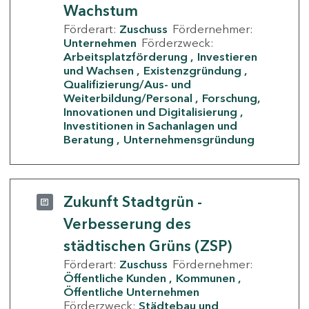
Wachstum
Förderart:
Zuschuss
Fördernehmer:
Unternehmen
Förderzweck:
Arbeitsplatzförderung
Investieren
und Wachsen
Existenzgründung
Qualifizierung/Aus- und
Weiterbildung/Personal
Forschung,
Innovationen und Digitalisierung
Investitionen in Sachanlagen und
Beratung
Unternehmensgründung
Zukunft Stadtgrün -
Verbesserung des
städtischen Grüns (ZSP)
Förderart:
Zuschuss
Fördernehmer:
Öffentliche Kunden
Kommunen
Öffentliche Unternehmen
Förderzweck:
Städtebau und