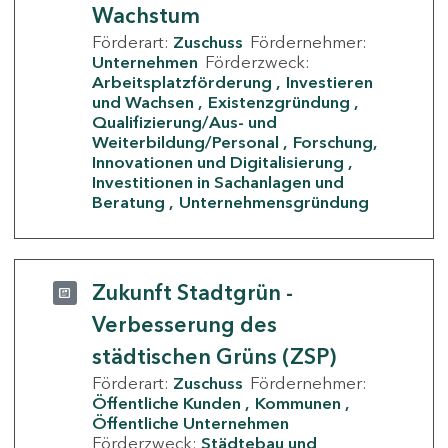
Wachstum
Förderart:
Zuschuss
Fördernehmer:
Unternehmen
Förderzweck:
Arbeitsplatzförderung
Investieren
und Wachsen
Existenzgründung
Qualifizierung/Aus- und
Weiterbildung/Personal
Forschung,
Innovationen und Digitalisierung
Investitionen in Sachanlagen und
Beratung
Unternehmensgründung
Zukunft Stadtgrün -
Verbesserung des
städtischen Grüns (ZSP)
Förderart:
Zuschuss
Fördernehmer:
Öffentliche Kunden
Kommunen
Öffentliche Unternehmen
Förderzweck:
Städtebau und