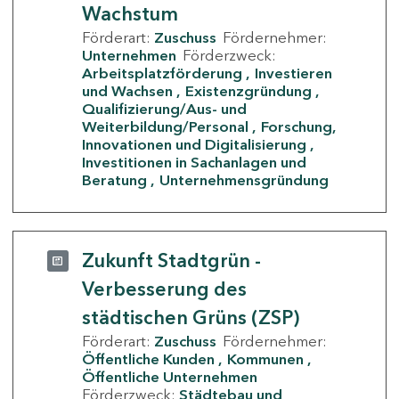
Wachstum
Förderart:
Zuschuss
Fördernehmer:
Unternehmen
Förderzweck:
Arbeitsplatzförderung
Investieren
und Wachsen
Existenzgründung
Qualifizierung/Aus- und
Weiterbildung/Personal
Forschung,
Innovationen und Digitalisierung
Investitionen in Sachanlagen und
Beratung
Unternehmensgründung
Zukunft Stadtgrün -
Verbesserung des
städtischen Grüns (ZSP)
Förderart:
Zuschuss
Fördernehmer:
Öffentliche Kunden
Kommunen
Öffentliche Unternehmen
Förderzweck:
Städtebau und