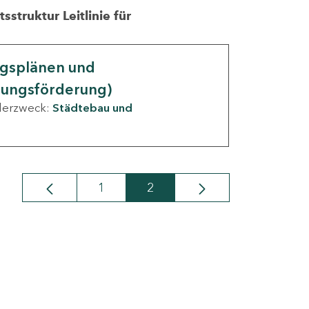
struktur Leitlinie für
ngsplänen und
nungsförderung)
derzweck:
Städtebau und
1
2
Seite
Seite