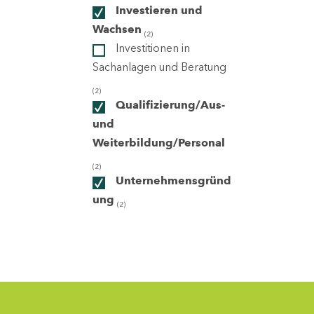
Investieren und
Wachsen
(2)
ndorte
Investitionen in
Sachanlagen und Beratung
(2)
Qualifizierung/Aus-
und
Weiterbildung/Personal
(2)
Unternehmensgründ
ung
(2)