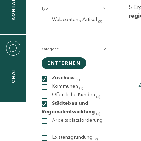
KONTAKT
5 Er
Typ
gen
regi
Webcontent, Artikel
n
(5)
Kategorie
ENTFERNEN
CHAT
icecenter
Zuschuss
(4)
Kommunen
(3)
Öffentliche Kunden
(3)
taktformular
Städtebau und
Regionalentwicklung
(3)
Arbeitsplatzförderung
erportal
(2)
Existenzgründung
(2)