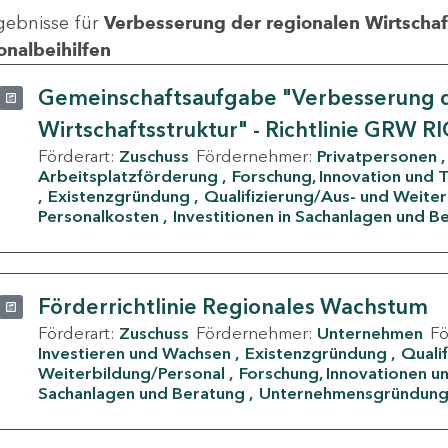
gebnisse für
Verbesserung der regionalen Wirtschafts
onalbeihilfen
Gemeinschaftsaufgabe "Verbesserung d
Wirtschaftsstruktur" - Richtlinie GRW R
Förderart:
Zuschuss
Fördernehmer:
Privatpersonen
Arbeitsplatzförderung
Forschung, Innovation und 
Existenzgründung
Qualifizierung/Aus- und Weite
Personalkosten
Investitionen in Sachanlagen und B
Förderrichtlinie Regionales Wachstum
Förderart:
Zuschuss
Fördernehmer:
Unternehmen
F
Investieren und Wachsen
Existenzgründung
Quali
Weiterbildung/Personal
Forschung, Innovationen un
Sachanlagen und Beratung
Unternehmensgründun