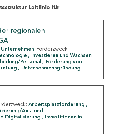
struktur Leitlinie für
er regionalen
IGA
Unternehmen
Förderzweck:
Technologie
Investieren und Wachsen
rbildung/Personal
Förderung von
eratung
Unternehmensgründung
örderzweck:
Arbeitsplatzförderung
fizierung/Aus- und
d Digitalisierung
Investitionen in
g