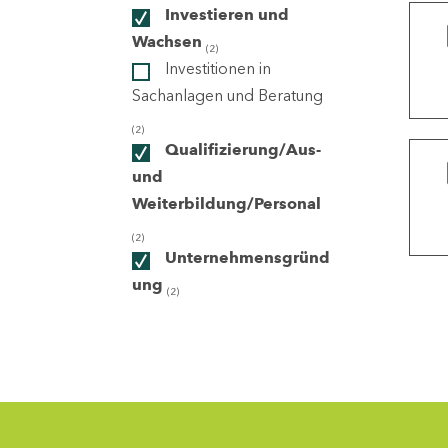
Investieren und
Wachsen
(2)
ndorte
Investitionen in
Sachanlagen und Beratung
(2)
Qualifizierung/Aus-
und
Weiterbildung/Personal
(2)
Unternehmensgründ
ung
(2)