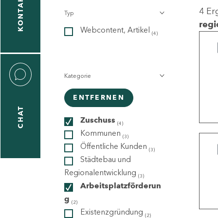
KONTAKT
4 Er
Typ
gen
regi
Webcontent, Artikel
n
(4)
Kategorie
ENTFERNEN
CHAT
icecenter
Zuschuss
(4)
Kommunen
(3)
Öffentliche Kunden
(3)
taktformular
Städtebau und
Regionalentwicklung
(3)
Arbeitsplatzförderun
g
erportal
(2)
Existenzgründung
(2)