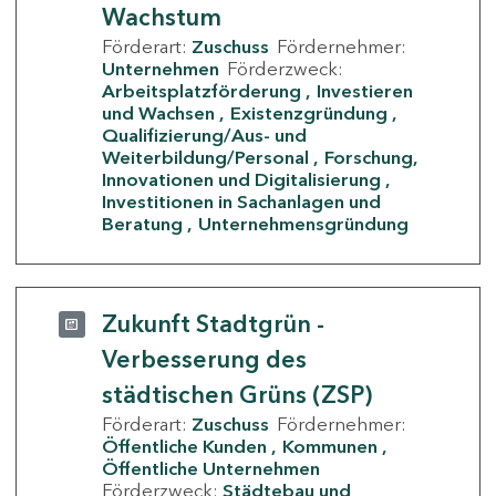
Wachstum
Förderart:
Zuschuss
Fördernehmer:
Unternehmen
Förderzweck:
Arbeitsplatzförderung
Investieren
und Wachsen
Existenzgründung
Qualifizierung/Aus- und
Weiterbildung/Personal
Forschung,
Innovationen und Digitalisierung
Investitionen in Sachanlagen und
Beratung
Unternehmensgründung
Zukunft Stadtgrün -
Verbesserung des
städtischen Grüns (ZSP)
Förderart:
Zuschuss
Fördernehmer:
Öffentliche Kunden
Kommunen
Öffentliche Unternehmen
Förderzweck:
Städtebau und