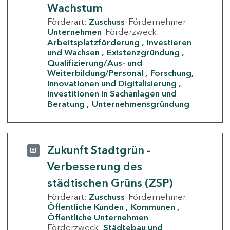
Wachstum
Förderart:
Zuschuss
Fördernehmer:
Unternehmen
Förderzweck:
Arbeitsplatzförderung
Investieren
und Wachsen
Existenzgründung
Qualifizierung/Aus- und
Weiterbildung/Personal
Forschung,
Innovationen und Digitalisierung
Investitionen in Sachanlagen und
Beratung
Unternehmensgründung
Zukunft Stadtgrün -
Verbesserung des
städtischen Grüns (ZSP)
Förderart:
Zuschuss
Fördernehmer:
Öffentliche Kunden
Kommunen
Öffentliche Unternehmen
Förderzweck:
Städtebau und