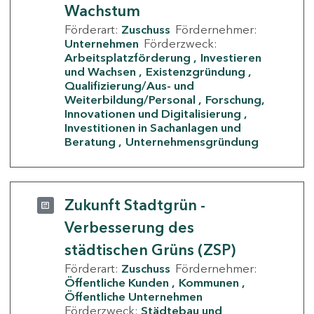
Wachstum
Förderart:
Zuschuss
Fördernehmer:
Unternehmen
Förderzweck:
Arbeitsplatzförderung
Investieren
und Wachsen
Existenzgründung
Qualifizierung/Aus- und
Weiterbildung/Personal
Forschung,
Innovationen und Digitalisierung
Investitionen in Sachanlagen und
Beratung
Unternehmensgründung
Zukunft Stadtgrün -
Verbesserung des
städtischen Grüns (ZSP)
Förderart:
Zuschuss
Fördernehmer:
Öffentliche Kunden
Kommunen
Öffentliche Unternehmen
Förderzweck:
Städtebau und