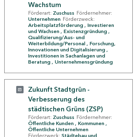
Wachstum
Förderart:
Zuschuss
Fördernehmer:
Unternehmen
Förderzweck:
Arbeitsplatzförderung
Investieren
und Wachsen
Existenzgründung
Qualifizierung/Aus- und
Weiterbildung/Personal
Forschung,
Innovationen und Digitalisierung
Investitionen in Sachanlagen und
Beratung
Unternehmensgründung
Zukunft Stadtgrün -
Verbesserung des
städtischen Grüns (ZSP)
Förderart:
Zuschuss
Fördernehmer:
Öffentliche Kunden
Kommunen
Öffentliche Unternehmen
Förderzweck:
Städtebau und