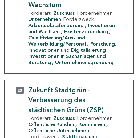
Wachstum
Förderart:
Zuschuss
Fördernehmer:
Unternehmen
Förderzweck:
Arbeitsplatzförderung
Investieren
und Wachsen
Existenzgründung
Qualifizierung/Aus- und
Weiterbildung/Personal
Forschung,
Innovationen und Digitalisierung
Investitionen in Sachanlagen und
Beratung
Unternehmensgründung
Zukunft Stadtgrün -
Verbesserung des
städtischen Grüns (ZSP)
Förderart:
Zuschuss
Fördernehmer:
Öffentliche Kunden
Kommunen
Öffentliche Unternehmen
Förderzweck:
Städtebau und